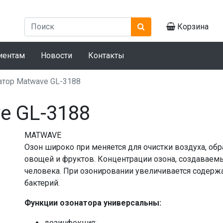
Корзина
иентам
Новости
Контакты
атор Matwave GL-3188
e GL-3188
MATWAVE
Озон широко при меняется для очистки воздуха, об
овощей и фруктов. Концентрации озона, создавае
человека. При озонировании увеличивается содержа
бактерий.
Функции озонатора универсальны:
дезинфекция;