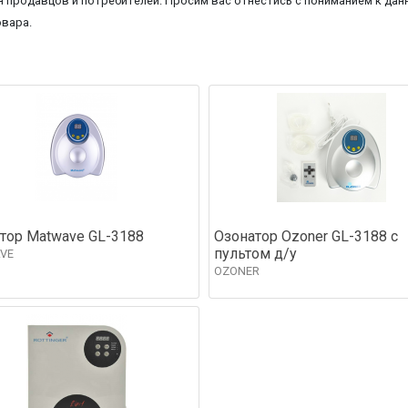
 продавцов и потребителей. Просим вас отнестись с пониманием к данн
овара.
тор Matwave GL-3188
Озонатор Ozoner GL-3188 с
пультом д/у
VE
OZONER