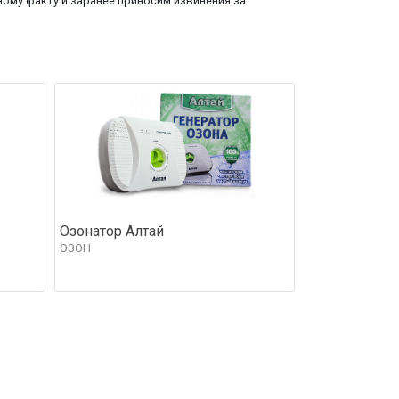
ому факту и заранее приносим извинения за
Озонатор Алтай
ОЗОН