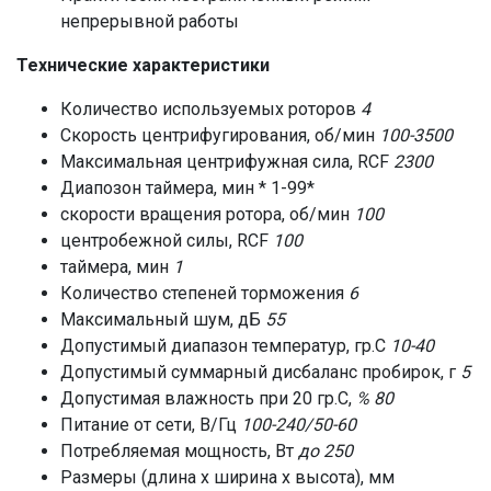
непрерывной работы
Технические характеристики
Количество используемых роторов
4
Скорость центрифугирования, об/мин
100-3500
Максимальная центрифужная сила, RCF
2300
Диапозон таймера, мин * 1-99*
скорости вращения ротора, об/мин
100
центробежной силы, RCF
100
таймера, мин
1
Количество степеней торможения
6
Максимальный шум, дБ
55
Допустимый диапазон температур, гр.С
10-40
Допустимый суммарный дисбаланс пробирок, г
5
Допустимая влажность при 20 гр.С,
% 80
Питание от сети, В/Гц
100-240/50-60
Потребляемая мощность, Вт
до 250
Размеры (длина х ширина х высота), мм