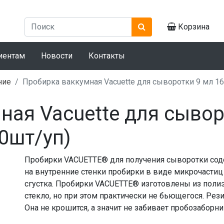
Корзина
иентам
Новости
Контакты
ние
Пробирка ваккумная Vacuette для сыворотки 9 мл 16
ная Vacuette для сывор
0шт/уп)
Пробирки VACUETTE® для получения сыворотки соде
на внутренние стенки пробирки в виде микрочасти
сгустка. Пробирки VACUETTE® изготовлены из полиэ
стекло, но при этом практически не бьющегося. Ре
Она не крошится, а значит не забивает пробозаборн