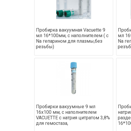
Пробирка вакуумная Vacuette 9
Проби
мл 16*100мм, с наполнителем ( с
мл 16
Na гепарином для плазмы,без
Na ге
резьбы)
резъб
Пробирки вакуумные 9 мл
Проби
16х100 мм, с наполнителем
натри
VACUETTE с натрия цитратом 3,8%
разде
для гемостаза,
16*10