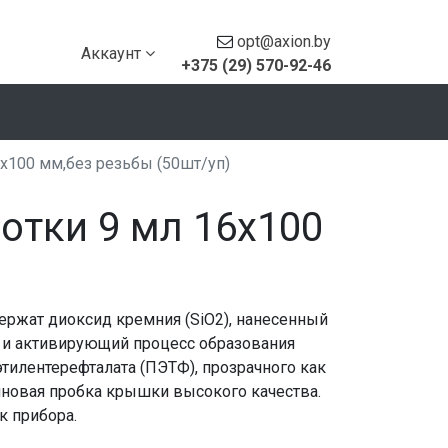
opt@axion.by
Аккаунт
+375 (29) 570-92-46
х100 мм,без резьбы (50шт/уп)
отки 9 мл 16х100
ржат диоксид кремния (SiO2), нанесенный
ц и активирующий процесс образования
тилентерефталата (ПЭТФ), прозрачного как
зиновая пробка крышки высокого качества.
ик прибора.