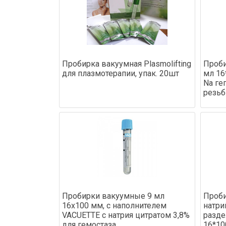
Пробирка вакуумная Plasmolifting
Проби
для плазмотерапии, упак. 20шт
мл 16
Na ге
резьб
Пробирки вакуумные 9 мл
Проби
16х100 мм, с наполнителем
натри
VACUETTE с натрия цитратом 3,8%
разде
для гемостаза,
16*10