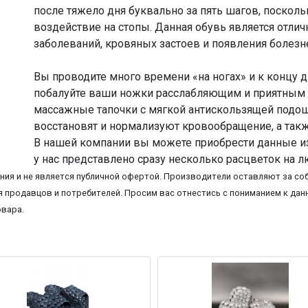
после тяжело дня буквально за пять шагов, поскол
воздействие на стопы. Данная обувь является отли
заболеваний, кровяных застоев и появления болез
Вы проводите много времени «на ногах» и к концу дн
побалуйте ваши ножки расслабляющим и приятным 
массажные тапочки с мягкой антискользящей подо
восстановят и нормализуют кровообращение, а такж
В нашей компании вы можете приобрести данные из
у нас представлено сразу несколько расцветок на л
ия и не является публичной офертой. Производители оставляют за соб
 продавцов и потребителей. Просим вас отнестись с пониманием к данн
овара.