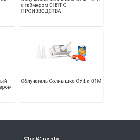
с таймером СНЯТ С
ПРОИЗВОДСТВА
вый
Облучатель Солнышко ОУФк-01М
мером
opt@axion.by