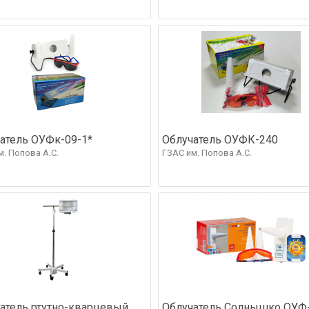
атель ОУФк-09-1*
Облучатель ОУФК-240
м. Попова А.С.
ГЗАС им. Попова А.С.
атель ртутно-кварцевый
Облучатель Солнышко ОУФ