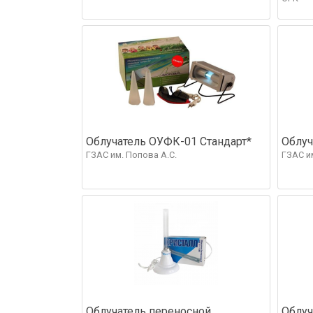
Облучатель ОУФК-01 Стандарт*
Облуч
ГЗАС им. Попова А.С.
ГЗАС и
Облучатель переносной
Облуч