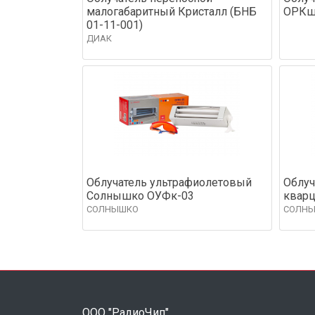
малогабаритный Кристалл (БНБ
ОРКш 
01-11-001)
ДИАК
Облучатель ультрафиолетовый
Облуч
Солнышко ОУФк-03
квар
СОЛНЫШКО
СОЛН
ООО "РадиоЧип"