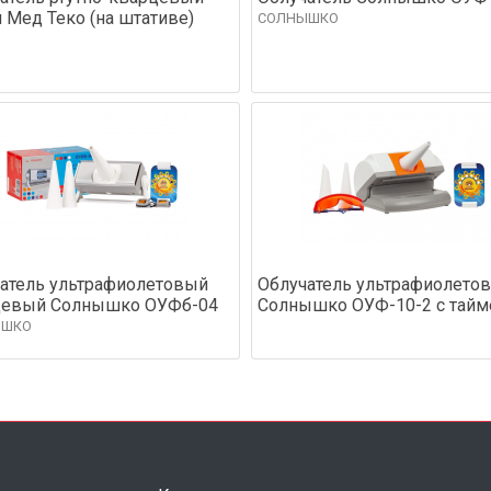
Мед Теко (на штативе)
СОЛНЫШКО
атель ультрафиолетовый
Облучатель ультрафиолето
цевый Солнышко ОУФб-04
Солнышко ОУФ-10-2 с тай
ЫШКО