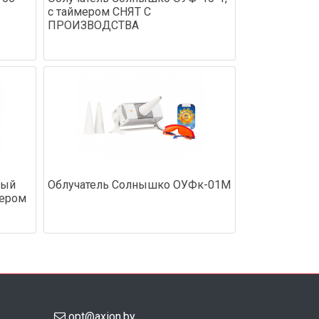
с таймером СНЯТ С
ПРОИЗВОДСТВА
вый
Облучатель Солнышко ОУФк-01М
мером
opt@axion.by