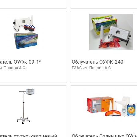
атель ОУФк-09-1*
Облучатель ОУФК-240
м. Попова А.С.
ГЗАС им. Попова А.С.
атель ртутно-кварцевый
Облучатель Солнышко ОУФ