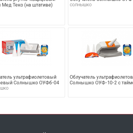
Мед Теко (на штативе)
СОЛНЫШКО
атель ультрафиолетовый
Облучатель ультрафиолето
цевый Солнышко ОУФб-04
Солнышко ОУФ-10-2 с тай
ЫШКО