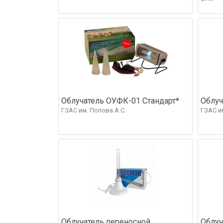
Облучатель ОУФК-01 Стандарт*
Облуч
ГЗАС им. Попова А.С.
ГЗАС и
Облучатель переносной
Облуч