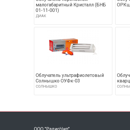
малогабаритный Кристалл (БНБ
ОРКш 
01-11-001)
ДИАК
Облучатель ультрафиолетовый
Облуч
Солнышко ОУФк-03
квар
СОЛНЫШКО
СОЛН
ООО "РадиоЧип"