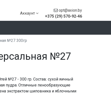
opt@axion.by
Аккаунт
+375 (29) 570-92-46
ная №27 300гр
версальная №27
ей №27 - 300 гр. Состав: сухой яичный
рная пудра. Отличные пенообразующие
щена экстрактом шиповника и яблочными