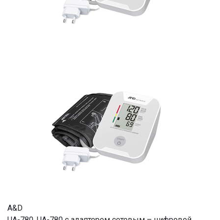
A&D
UA-780, UA-780 с адаптером сетевым – цифровой