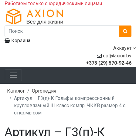
Работаем только с юридическими лицами
Корзина
Аккаунт
opt@axion.by
+375 (29) 570-92-46
Каталог
Ортопедия
Артикул – Г3(п)-К Гольфы компрессионный
кругловязаный III класс компр. ЧККВ размер 4 с
откр.мысом
Артикул – Г3(п)-К