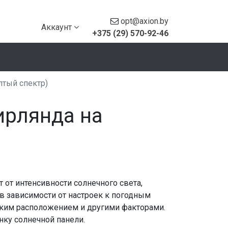
opt@axion.by
Аккаунт
+375 (29) 570-92-46
лтый спектр)
ирлянда на
 от интенсивности солнечного света,
 в зависимости от настроек к погодным
ским расположением и другими факторами.
ку солнечной панели.