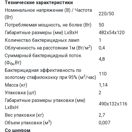
Технические характеристики
Номинальное напряжение (В) / Частота
220/50
(Вт)
Потребляемая мощность, не более (Вт)
50
Габаритные размеры (мм) LxBxH
482х54х120
Количество бактерицидных ламп
1
2
Облученность на расстоянии 1м (Вт/м
)
0,4
Суммарный бактерицидный поток
4,8
(Ф
,Вт)
бк
Бактерицидная эффективность по
110
3
золотому стафилококку при 95% (м
/час)
Масса (кг)
1,14
Упаковка (шт)
2
Габаритные размеры упаковки (мм)
490х132х116
LxBxH
Вес упаковки (кг)
2,7
3
Объем упаковки (м
)
0,007
Со шнуром