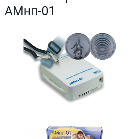
АМнп-01