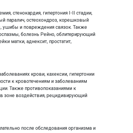
мия, стенокардия, гипертония I-II стадии,
ый паралич, остеохондроз, корешковый
ы, ушибы и повреждения связок. Также
оспазмы, болезнь Рейно, облитерирующий
ейки матки, аднексит, простатит,
заболеваниях крови, кахексии, гипертонии
ности к кровотечениям и заболеваниям
ции. Также противопоказаниями к
в зоне воздействия, рецидивирующий
лательно после обследования организма и