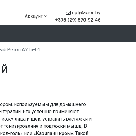
opt@axion.by
Аккаунт
+375 (29) 570-92-46
ый Ретон АУТн-01
ий
бором, используемым для домашнего
 терапии. Его успешно применяют
 кожу лица и шеи, устранить растяжки и
чет тонизирования и подтяжки мышц. В
кол-гель» или «Карипаин крем». Такой