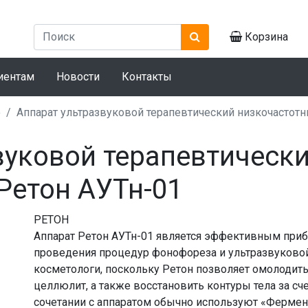
Корзина
иентам
Новости
Контакты
е
Аппарат ультразвуковой терапевтический низкочастотн
вуковой терапевтическ
Ретон АУТн-01
РЕТОН
Аппарат Ретон АУТн-01 является эффективным при
проведения процедур фонофореза и ультразвуковой
косметологи, поскольку Ретон позволяет омолодить
целлюлит, а также восстановить контуры тела за с
сочетании с аппаратом обычно используют «Фермен