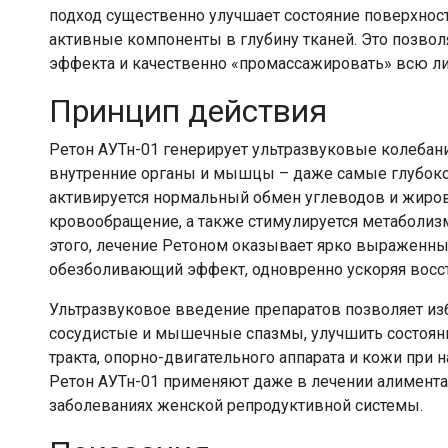
подход существенно улучшает состояние поверхнос
активные компоненты в глубину тканей. Это позвол
эффекта и качественно «промассажировать» всю л
Принцип действия
Ретон АУТн-01 генерирует ультразвуковые колебани
внутренние органы и мышцы – даже самые глубоко
активируется нормальный обмен углеводов и жиров
кровообращение, а также стимулируется метаболиз
этого, лечение Ретоном оказывает ярко выраженн
обезболивающий эффект, одновренно ускоряя восс
Ультразвуковое введение препаратов позволяет изба
сосудистые и мышечные спазмы, улучшить состоян
тракта, опорно-двигательного аппарата и кожи при 
Ретон АУТн-01 применяют даже в лечении алимент
заболеваниях женской репродуктивной системы.