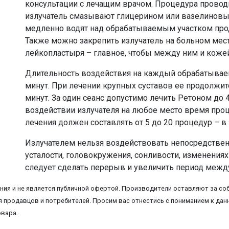
консультации с лечащим врачом. Процедура провод
излучатель смазывают глицерином или вазелиновым
медленно водят над обрабатываемым участком пр
Также можно закрепить излучатель на больном мес
лейкопластыря – главное, чтобы между ним и кожей
Длительность воздействия на каждый обрабатывае
минут. При лечении крупных суставов ее продолжит
минут. За один сеанс допустимо лечить Ретоном до 
воздействии излучателя на любое место время проц
лечения должен составлять от 5 до 20 процедур – в
Излучателем нельзя воздействовать непосредствен
усталости, головокружения, сонливости, изменениях
следует сделать перерыв и увеличить период межд
ия и не является публичной офертой. Производители оставляют за соб
 продавцов и потребителей. Просим вас отнестись с пониманием к данн
овара.