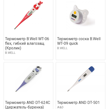
Термометр B.Well WT-06
Термометр соска B.Well
flex, гибкий влагозащ.
WT-09 quick
(Кролик)
B.WELL
B.WELL
Термометр AND DT-624C
Термометр AND DT-501
(держатель-буренка)
A&D