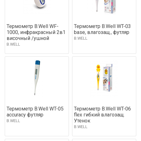
Термометр B.Well WF-
Термометр B.Well WT-03
1000, инфракрасный 2в1
base, влагозащ., футляр
височный /ушной
B.WELL
B.WELL
Термометр B.Well WT-05
Термометр B.Well WT-06
accuracy футляр
flex гибкий влагозащ.
Утенок
B.WELL
B.WELL