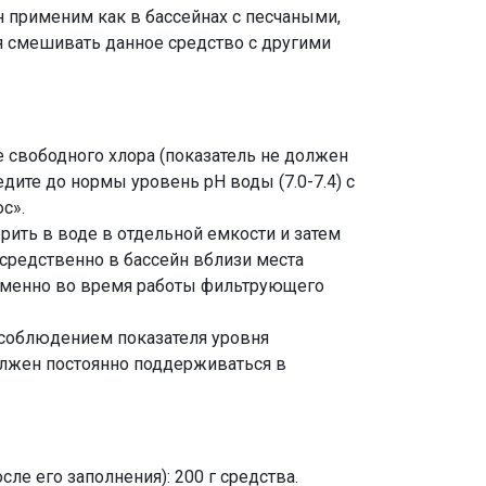
применим как в бассейнах с песчаными,
я смешивать данное средство с другими
 свободного хлора (показатель не должен
дите до нормы уровень рН воды (7.0-7.4) с
с».
ить в воде в отдельной емкости и затем
средственно в бассейн вблизи места
еменно во время работы фильтрующего
с соблюдением показателя уровня
олжен постоянно поддерживаться в
ле его заполнения): 200 г средства.