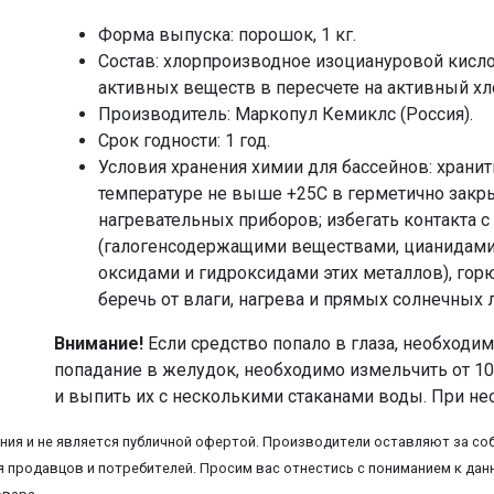
Форма выпуска: порошок, 1 кг.
Состав: хлорпроизводное изоциануровой кисло
активных веществ в пересчете на активный хло
Производитель: Маркопул Кемиклс (Россия).
Срок годности: 1 год.
Условия хранения химии для бассейнов: храни
температуре не выше +25С в герметично закр
нагревательных приборов; избегать контакта
(галогенсодержащими веществами, цианидами,
оксидами и гидроксидами этих металлов), го
беречь от влаги, нагрева и прямых солнечных 
Внимание!
Если средство попало в глаза, необходи
попадание в желудок, необходимо измельчить от 10-
и выпить их с несколькими стаканами воды. При нео
ия и не является публичной офертой. Производители оставляют за соб
 продавцов и потребителей. Просим вас отнестись с пониманием к данн