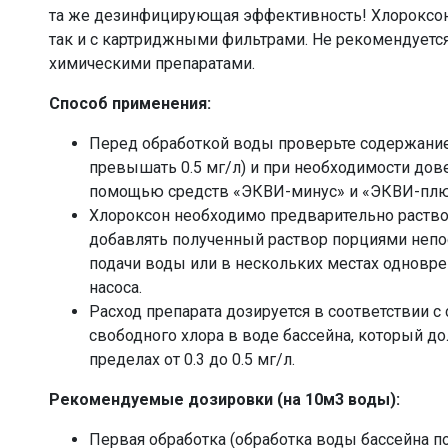
та же дезинфицирующая эффективность! Хлороксон 
так и с картриджными фильтрами. Не рекомендуетс
химическими препаратами.
Способ применения:
Перед обработкой воды проверьте содержание
превышать 0.5 мг/л) и при необходимости дове
помощью средств «ЭКВИ-минус» и «ЭКВИ-плю
Хлороксон необходимо предварительно раствор
добавлять полученный раствор порциями непо
подачи воды или в нескольких местах одновр
насоса.
Расход препарата дозируется в соответствии 
свободного хлора в воде бассейна, который д
пределах от 0.3 до 0.5 мг/л.
Рекомендуемые дозировки (на 10м3 воды):
Первая обработка (обработка воды бассейна пос