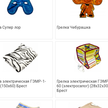
а Супер лор
Грелка Чебурашка
а электрическая ГЭМР-1-
Грелка электрическая ГЭМР
 (150х60) Брест
60 (электросапог) (28х32х30
Брест