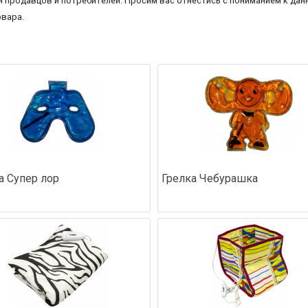
 продавцов и потребителей. Просим вас отнестись с пониманием к данн
овара.
а Супер лор
Грелка Чебурашка