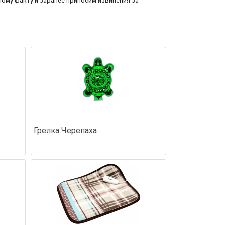
ому факту и заранее приносим извинения за
Грелка Черепаха