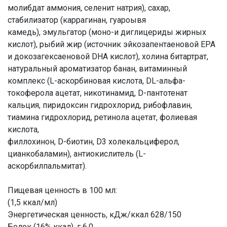
молибдат аммония, селенит натрия), сахар,
стабилизатор (каррагинан, гуароывя
камедь), эмульгатор (моно-и диглицериды жирных
кислот), рыбий жир (источник эйкозапентаеновой EPA
и докозагексаеновой DHA кислот), холина битартрат,
натуральный ароматизатор банан, витаминный
комплекс (L-аскорбиновая кислота, DL-альфа-
токоферола ацетат, никотинамид, D-пантотенат
кальция, пиридоксин гидрохлорид, рибофлавин,
тиамина гидрохлорид, ретинола ацетат, фолиевая
кислота,
филлохинон, D-биотин, D3 холекальциферол,
цианкобаламин), антиокислитель (L-
аскорбилпальмитат).
Пищевая ценность в 100 мл:
(1,5 ккал/мл)
Энергетическая ценность, кДж/ккал 628/150
Белок (16% ккал), г 6,0