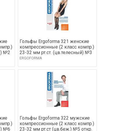
кие
Гольфы Ergoforma 321 женские
омпр.)
компрессионные (2 класс компр.)
й) №2
23-32 мм рт.ст. (цв.телесный) №3
ERGOFORMA
кие
Гольфы Ergoforma 322 мужские
омпр.)
компрессионные (2 класс компр.)
й) №6
23-32 мм рт.ст (цв.беж.) №5 откр.