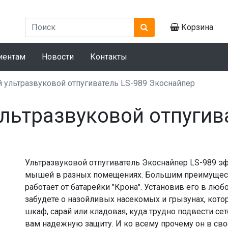
Корзина
иентам
Новости
Контакты
 ультразвуковой отпугиватель LS-989 Экоснайпер
льтразвуковой отпугива
Ультразвуковой отпугиватель Экоснайпер LS-989 эф
мышей в разных помещениях. Большим преимуществ
работает от батарейки "Крона". Установив его в лю
забудете о назойливых насекомых и грызунах, кото
шкаф, сарай или кладовая, куда трудно подвести се
вам надежную защиту. И ко всему прочему он в сво