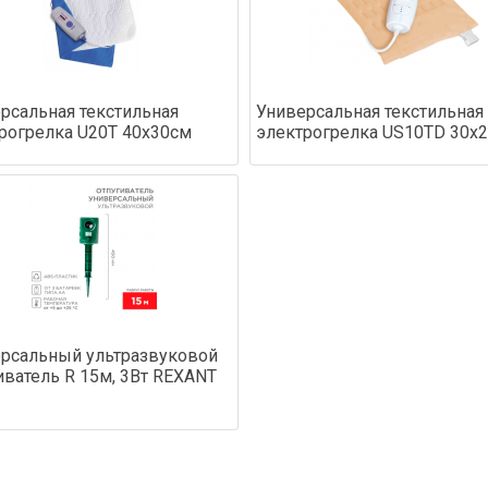
рсальная текстильная
Универсальная текстильная
рогрелка U20T 40х30см
электрогрелка US10TD 30х
рсальный ультразвуковой
иватель R 15м, 3Вт REXANT