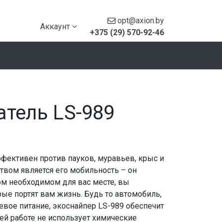
opt@axion.by
Аккаунт
+375 (29) 570-92-46
тель LS-989
фективен против пауков, муравьев, крыс и
ом является его мобильность – он
бом необходимом для вас месте, вы
рые портят вам жизнь. Будь то автомобиль,
тевое питание, экоснайпер LS-989 обеспечит
ей работе не использует химические