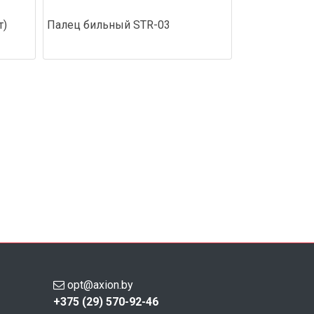
т)
Палец бильный STR-03
opt@axion.by
+375 (29) 570-92-46