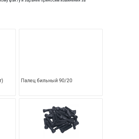
ому факту и заранее приносим извинения за
т)
Палец бильный 90/20