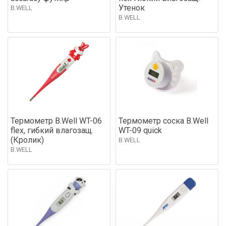
Утенок
B.WELL
B.WELL
Термометр B.Well WT-06
Термометр соска B.Well
flex, гибкий влагозащ.
WT-09 quick
(Кролик)
B.WELL
B.WELL