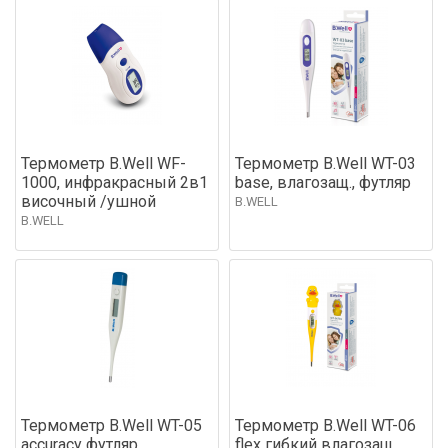
Термометр B.Well WF-
Термометр B.Well WT-03
1000, инфракрасный 2в1
base, влагозащ., футляр
височный /ушной
B.WELL
B.WELL
Термометр B.Well WT-05
Термометр B.Well WT-06
accuracy футляр
flex гибкий влагозащ.