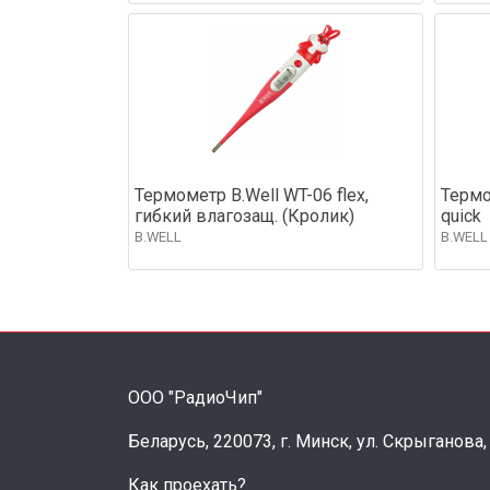
Термометр B.Well WT-06 flex,
Термо
гибкий влагозащ. (Кролик)
quick
B.WELL
B.WELL
ООО "РадиоЧип"
Беларусь, 220073, г. Минск, ул. Скрыганова,
Как проехать?