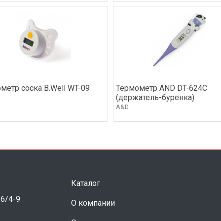
метр соска B.Well WT-09
Термометр AND DT-624C
(держатель-буренка)
A&D
Каталог
 6/4-9
О компании