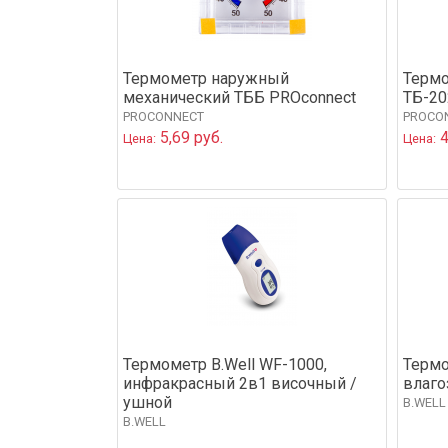
Термометр наружный
Терм
механический ТББ PROconnect
ТБ-20
PROCONNECT
PROCO
5,69 руб.
4
Цена:
Цена:
Термометр B.Well WF-1000,
Термо
инфракрасный 2в1 височный /
влаго
ушной
B.WELL
B.WELL