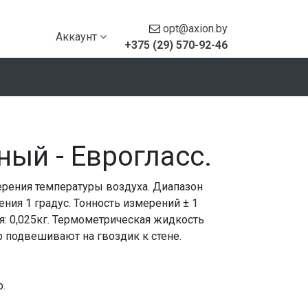
opt@axion.by
Аккаунт
+375 (29) 570-92-46
ый - Еврогласс.
рения температуры воздуха. Диапазон
ения 1 градус. Тонность измерений ± 1
ия: 0,025кг. Термометрическая жидкость
р подвешивают на гвоздик к стене.
р.