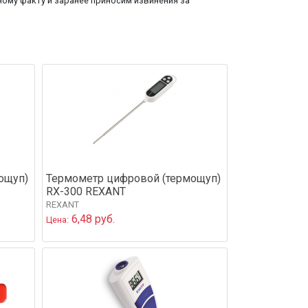
ому факту и заранее приносим извинения за
ощуп)
Термометр цифровой (термощуп)
RX-300 REXANT
REXANT
6,48 руб.
Цена: