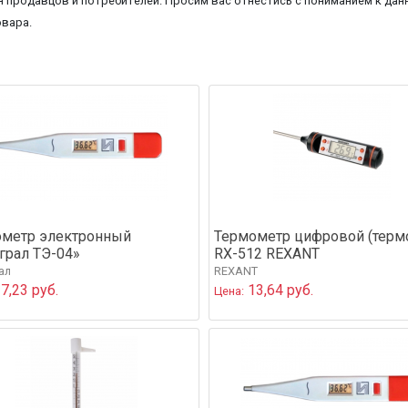
 продавцов и потребителей. Просим вас отнестись с пониманием к данн
овара.
метр электронный
Термометр цифровой (терм
грал ТЭ-04»
RX-512 REXANT
ал
REXANT
7,23 руб.
13,64 руб.
Цена: