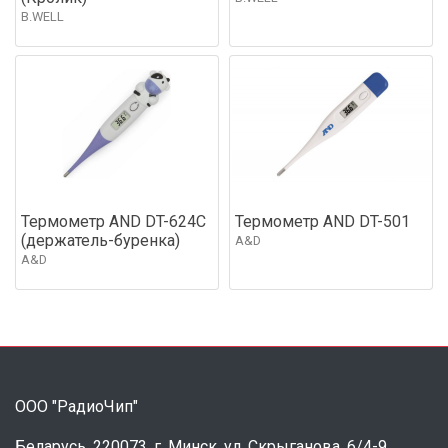
B.WELL
Термометр AND DT-624C
Термометр AND DT-501
(держатель-буренка)
A&D
A&D
ООО "РадиоЧип"
Беларусь, 220073, г. Минск, ул. Скрыганова, 6/4-9